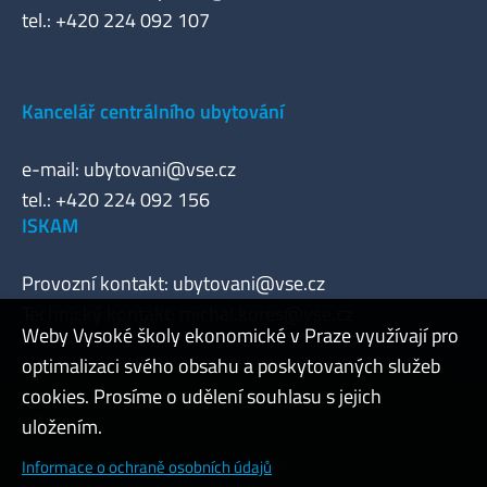
tel.: +420 224 092 107
Kancelář centrálního ubytování
e-mail:
ubytovani@vse.cz
tel.: +420 224 092 156
ISKAM
Provozní kontakt:
ubytovani@vse.cz
Technický kontakt:
michal.kores@vse.cz
Weby Vysoké školy ekonomické v Praze využívají pro
optimalizaci svého obsahu a poskytovaných služeb
cookies. Prosíme o udělení souhlasu s jejich
Admin
uložením.
Cookies a ochrana osobních údajů
Informace o ochraně osobních údajů