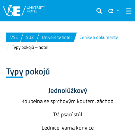
CZ
Hledat
VŠE
SÚZ
University hotel
Ceníky a dokumenty
Typy pokojů – hotel
Typy pokojů
Jednolůžkový
Koupelna se sprchovým koutem, záchod
TV, psací stůl
Lednice, varná konvice